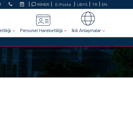
|
|
|
|
|
RİMER
E-Posta
UBYS
TR
EN
liliği
Personel Hareketliliği
İkili Anlaşmalar