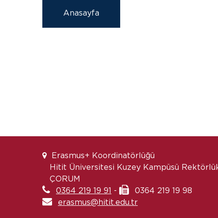
Anasayfa
Erasmus+ Koordinatörlüğü
Hitit Üniversitesi Kuzey Kampüsü Rektörlük
ÇORUM
0364 219 19 91
-
0364 219 19 98
erasmus@hitit.edu.tr