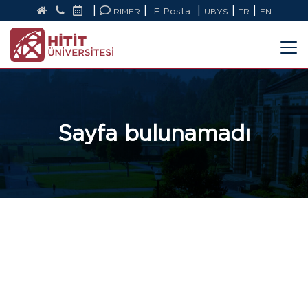
|
|
|
|
|
RİMER
E-Posta
UBYS
TR
EN
Sayfa bulunamadı