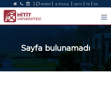
|
|
|
|
|
RİMER
E-Posta
UBYS
TR
EN
Sayfa bulunamadı