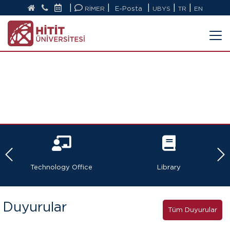
|
|
|
|
|
RİMER
E-Posta
UBYS
TR
EN
Technology Office
Library
Duyurular
Tüm Duyurular