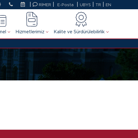
|
|
|
|
|
RİMER
E-Posta
UBYS
TR
EN
nel
Hizmetlerimiz
Kalite ve Sürdürülebilirlik