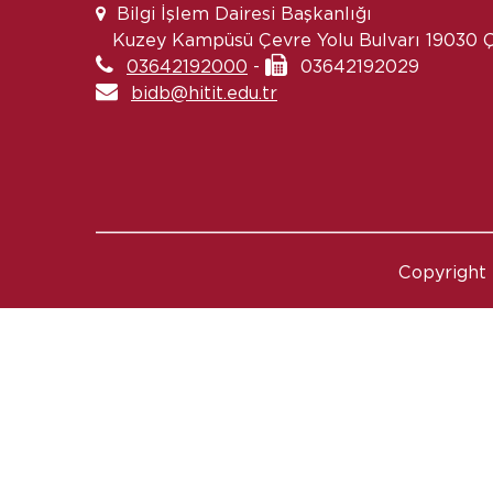
Bilgi İşlem Dairesi Başkanlığı
Kuzey Kampüsü Çevre Yolu Bulvarı 19030
03642192000
-
03642192029
bidb@hitit.edu.tr
Copyright