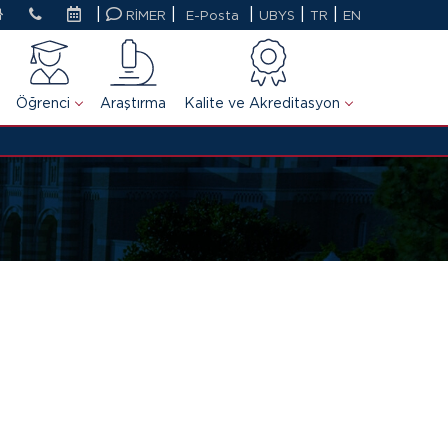
|
|
|
|
|
RİMER
E-Posta
UBYS
TR
EN
Öğrenci
Araştırma
Kalite ve Akreditasyon