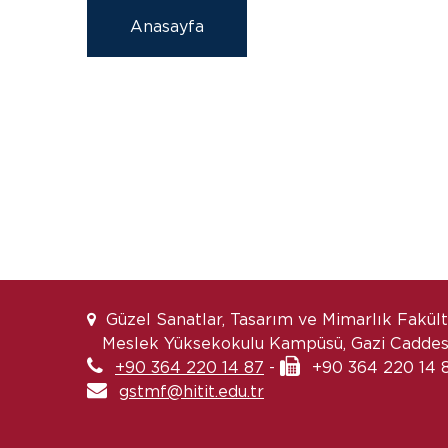
Anasayfa
Güzel Sanatlar, Tasarım ve Mimarlık Fakül
Meslek Yüksekokulu Kampüsü, Gazi Caddesi
+90 364 220 14 87
-
+90 364 220 14 
gstmf@hitit.edu.tr