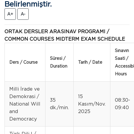
Belirlenmiştir.
A+
A-
ORTAK DERSLER ARASINAV PROGRAMI /
COMMON COURSES MIDTERM EXAM SCHEDULE
Sınavın
Süresi /
Saati /
Ders / Course
Tarih / Date
Duration
Accessib
Hours
Milli İrade ve
Demokrasi /
15
35
08:30-
National Will
Kasım/Nov.
dk./min.
09:40
and
2025
Democracy
Türk Dili I /