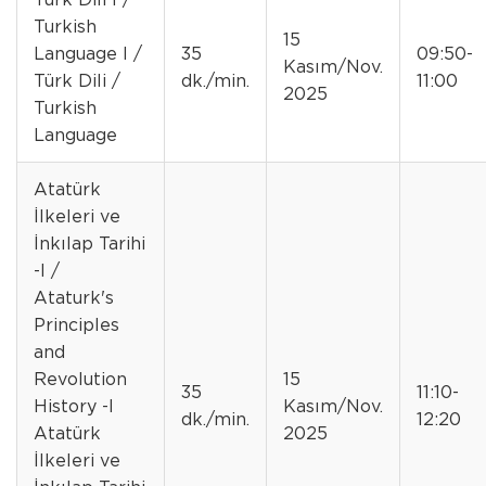
Turkish
15
Language I /
35
09:50-
Kasım/Nov.
Türk Dili /
dk./min.
11:00
2025
Turkish
Language
Atatürk
İlkeleri ve
İnkılap Tarihi
-I /
Ataturk's
Principles
and
Revolution
15
35
11:10-
History -I
Kasım/Nov.
dk./min.
12:20
Atatürk
2025
İlkeleri ve