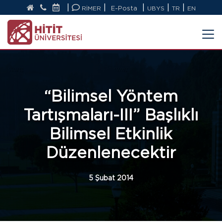
|
|
|
|
|
RİMER
E-Posta
UBYS
TR
EN
“Bilimsel Yöntem
Tartışmaları-III” Başlıklı
Bilimsel Etkinlik
Düzenlenecektir
5 Şubat 2014