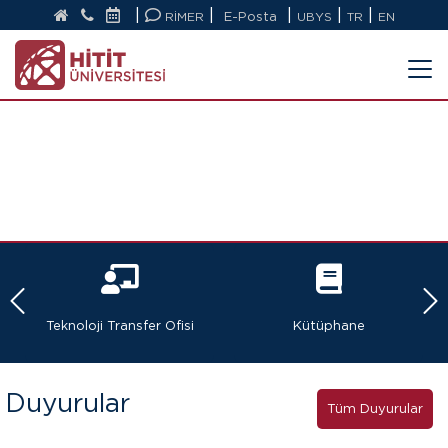
|
|
|
|
|
RİMER
E-Posta
UBYS
TR
EN
Teknoloji Transfer Ofisi
Kütüphane
Duyurular
Tüm Duyurular