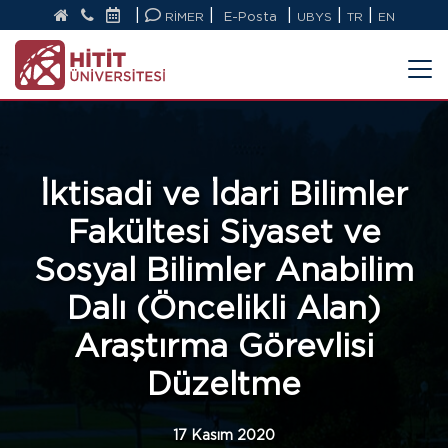
|
|
|
|
|
RİMER
E-Posta
UBYS
TR
EN
İktisadi ve İdari Bilimler
Fakültesi Siyaset ve
Sosyal Bilimler Anabilim
Dalı (Öncelikli Alan)
Araştırma Görevlisi
Düzeltme
17 Kasım 2020