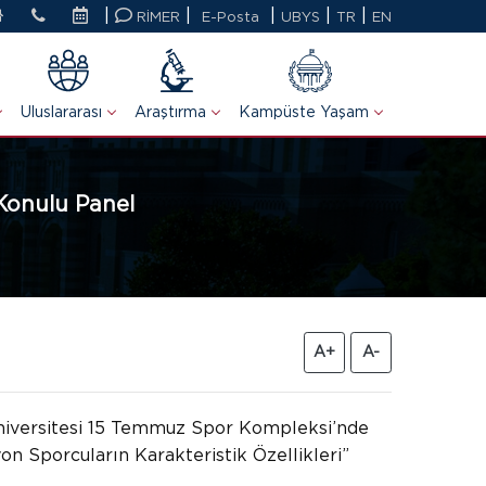
|
|
|
|
|
RİMER
E-Posta
UBYS
TR
EN
Uluslararası
Araştırma
Kampüste Yaşam
 Konulu Panel
A+
A-
 Üniversitesi 15 Temmuz Spor Kompleksi’nde
on Sporcuların Karakteristik Özellikleri”