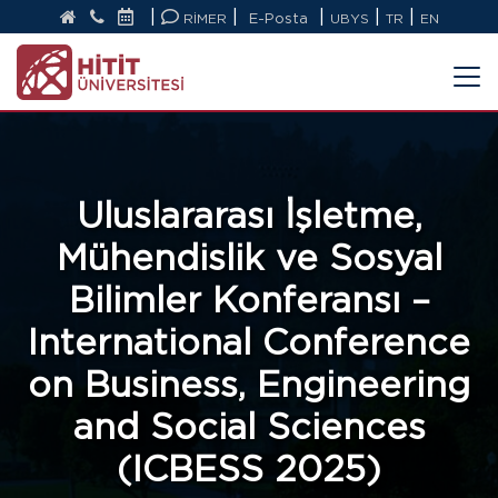
|
|
|
|
|
RİMER
E-Posta
UBYS
TR
EN
Uluslararası İşletme,
Mühendislik ve Sosyal
Bilimler Konferansı –
International Conference
on Business, Engineering
and Social Sciences
(ICBESS 2025)