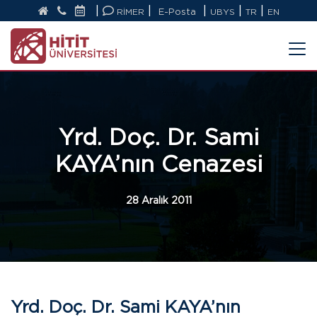
|
|
|
|
|
RİMER
E-Posta
UBYS
TR
EN
Yrd. Doç. Dr. Sami
KAYA’nın Cenazesi
28 Aralık 2011
Yrd. Doç. Dr. Sami KAYA’nın