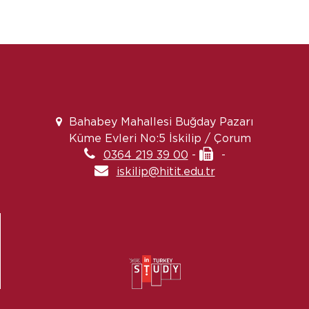
Bahabey Mahallesi Buğday Pazarı
Küme Evleri No:5 İskilip / Çorum
0364 219 39 00
-
-
iskilip@hitit.edu.tr