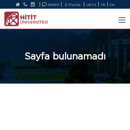
|
|
|
|
|
RİMER
E-Posta
UBYS
TR
EN
Sayfa bulunamadı