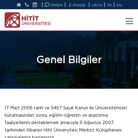
|
|
|
|
|
RİMER
E-Posta
UBYS
TR
EN
Genel Bilgiler
17 Mart 2006 tarih ve 5467 Sayılı Kanun ile Üniversitemizin
kurulmasından sonra, eğitim-öğretim ve araştırma
faaliyetlerini desteklemek amacıyla 9 Ağustos 2007
tarihinden itibaren Hitit Üniversitesi Merkez Kütüphanesi
çalışmalarına başlamıştır.