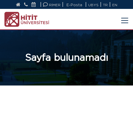
|
|
|
|
|
RİMER
E-Posta
UBYS
TR
EN
Sayfa bulunamadı