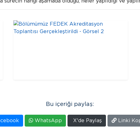
da sürecin hangi aşamada olduğu, neler yapıldığı ve yapı
Bu içeriği paylaş:
cebook
WhatsApp
X'de Paylaş
Linki Ko