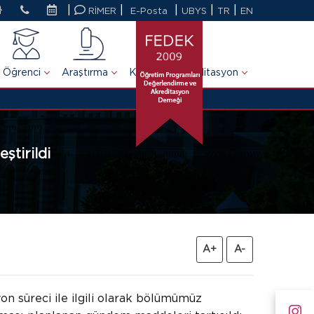
|
|
|
|
|
RİMER
E-Posta
UBYS
TR
EN
Öğrenci
Araştırma
Kalite ve Akreditasyon
tirildi
A+
A-
 süreci ile ilgili olarak bölümümüz