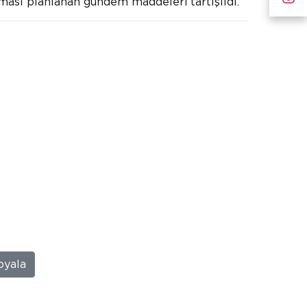
lması planlanan gündem maddeleri tartışıldı.
pyala