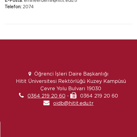
E-Posta:
emineerdemir
hitit.edu.tr
Telefon:
2074
Öğrenci İşleri Daire Başkanlığı
Hitit Üniversitesi Rektörlüğü Kuzey Kampüsü
Çevre Yolu Bulvarı 19030
0364 219 20 60
-
0364 219 20 60
oidb@hitit.edu.tr