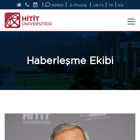
|
|
|
|
|
RİMER
E-Posta
UBYS
TR
EN
Haberleşme Ekibi