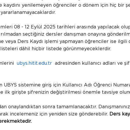
nde kaydını yenilemeyen öğrenciler o dönem için hiç bir ş
 yararlanamayacaklardır.
mleri 08 - 12 Eylül 2025 tarihleri arasında yapılacak ol
rılmadan seçtiğiniz dersler danışman onayına gönderil
 veya Ders Kaydı işlemi yapmayan öğrenciler ise ilgili
isteleri dâhil hiçbir listede görünmeyeceklerdir.
emlerini
ubys.hitit.edu.tr
adresinden kullanıcı adları ve şif
 UBYS sistemine giriş için Kullanıcı Adı Öğrenci Numaras
e ilk girişte şifrenizin değiştirilmesi önemle tavsiye olun
ndan onaylandıktan sonra tamamlanacaktır. Danışmanını
arak incelemeniz için yeniden size gönderebilir.
Ders kay
erekmektedir.