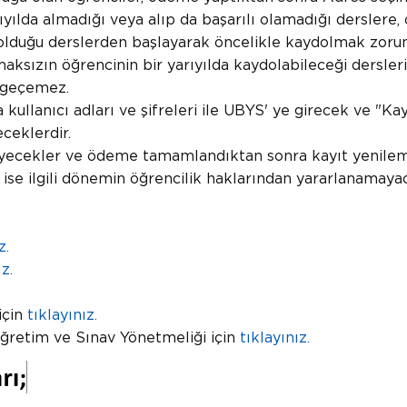
lda almadığı veya alıp da başarılı olamadığı derslere, o d
z olduğu derslerden başlayarak öncelikle kaydolmak zorun
ksızın öğrencinin bir yarıyılda kaydolabileceği derslerin
ı geçemez.
a kullanıcı adları ve şifreleri ile UBYS' ye girecek ve 
ceklerdir.
deyecekler ve ödeme tamamlandıktan sonra kayıt yenile
se ilgili dönemin öğrencilik haklarından yararlanamayacak
z.
z.
için
tıklayınız.
Öğretim ve Sınav Yönetmeliği için
tıklayınız.