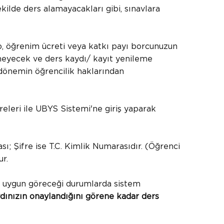
ekilde ders alamayacakları gibi, sınavlara
up, öğrenim ücreti veya katkı payı borcunuzun
meyecek ve ders kaydı/ kayıt yenileme
 dönemin öğrencilik haklarından
releri ile UBYS Sistemi'ne giriş yaparak
ı; Şifre ise T.C. Kimlik Numarasıdır. (Öğrenci
ur.
z uygun göreceği durumlarda sistem
dınızın onaylandığını görene kadar ders