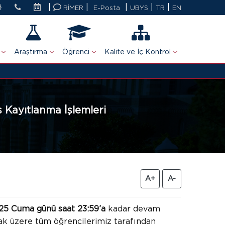
|
|
|
|
|
RİMER
E-Posta
UBYS
TR
EN
Araştırma
Öğrenci
Kalite ve İç Kontrol
 Kayıtlanma İşlemleri
A+
A-
025 Cuma günü saat 23:59’a
kadar devam
ak üzere tüm öğrencilerimiz tarafından