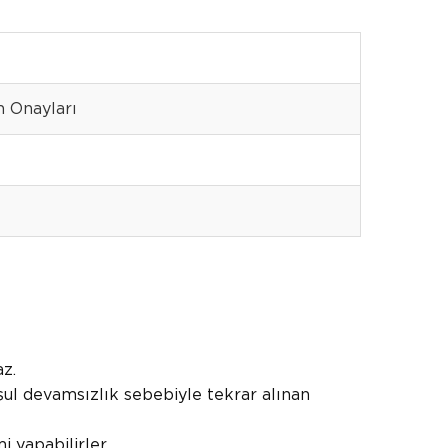
n Onayları
z.
şul devamsızlık sebebiyle tekrar alınan
 yapabilirler.