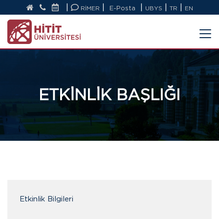
|
|
|
|
|
RİMER
E-Posta
UBYS
TR
EN
ETKİNLİK BAŞLIĞI
Etkinlik Bilgileri