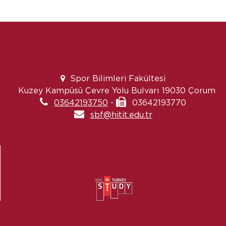
Spor Bilimleri Fakültesi
Kuzey Kampüsü Çevre Yolu Bulvarı 19030 Çorum
03642193750
-
03642193770
sbf@hitit.edu.tr