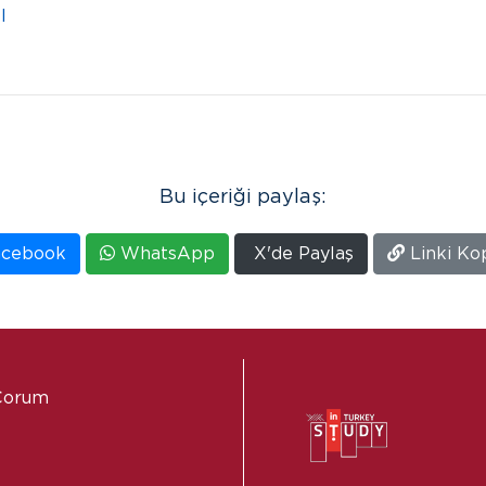
l
Bu içeriği paylaş:
cebook
WhatsApp
X'de Paylaş
Linki Ko
 Çorum