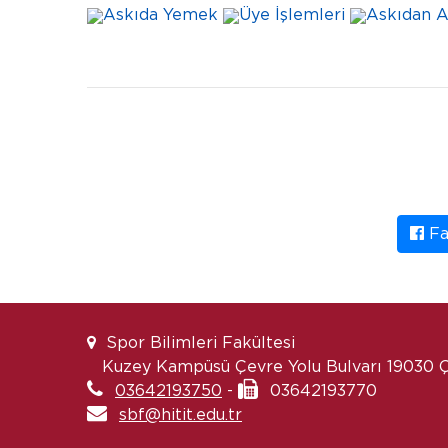
Askıda Yemek
Üye İşlemleri
Askıdan A
Fa
Spor Bilimleri Fakültesi
Kuzey Kampüsü Çevre Yolu Bulvarı 19030
03642193750
-
03642193770
sbf@hitit.edu.tr