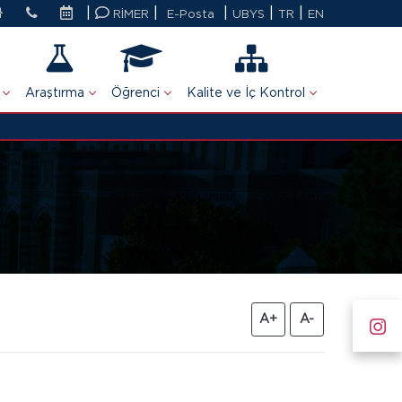
|
|
|
|
|
RİMER
E-Posta
UBYS
TR
EN
Araştırma
Öğrenci
Kalite ve İç Kontrol
A+
A-