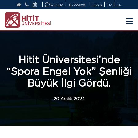
|
|
|
|
|
RİMER
E-Posta
UBYS
TR
EN
Hitit Üniversitesi’nde
“Spora Engel Yok” Şenliği
Büyük İlgi Gördü.
20 Aralık 2024