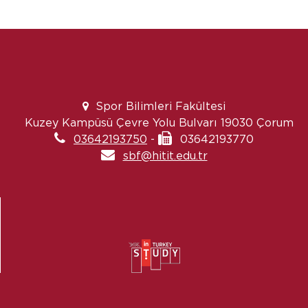
Spor Bilimleri Fakültesi
Kuzey Kampüsü Çevre Yolu Bulvarı 19030 Çorum
03642193750
-
03642193770
sbf@hitit.edu.tr