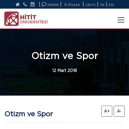
|
|
|
|
|
RİMER
E-Posta
UBYS
TR
EN
Otizm ve Spor
12 Mart 2018
A+
A-
Otizm ve Spor