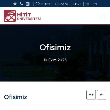
|
|
|
|
|
RİMER
E-Posta
UBYS
TR
EN
Ofisimiz
10 Ekim 2025
A+
A-
Ofisimiz