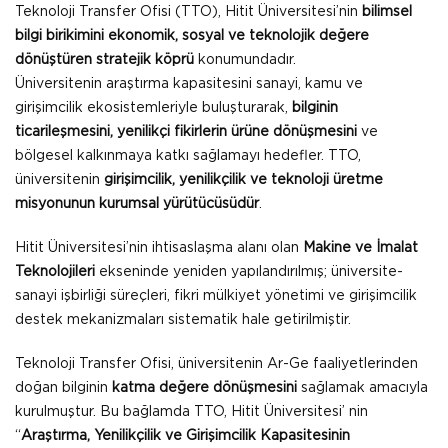
Teknoloji Transfer Ofisi (TTO), Hitit Üniversitesi’nin
bilimsel
bilgi birikimini ekonomik, sosyal ve teknolojik değere
dönüştüren stratejik köprü
konumundadır.
Üniversitenin araştırma kapasitesini sanayi, kamu ve
girişimcilik ekosistemleriyle buluşturarak,
bilginin
ticarileşmesini, yenilikçi fikirlerin ürüne dönüşmesini
ve
bölgesel kalkınmaya katkı sağlamayı hedefler. TTO,
üniversitenin
girişimcilik, yenilikçilik ve teknoloji üretme
misyonunun kurumsal yürütücüsüdür
.
Hitit Üniversitesi’nin ihtisaslaşma alanı olan
Makine ve İmalat
Teknolojileri
ekseninde yeniden yapılandırılmış; üniversite-
sanayi işbirliği süreçleri, fikri mülkiyet yönetimi ve girişimcilik
destek mekanizmaları sistematik hale getirilmiştir.
Teknoloji Transfer Ofisi, üniversitenin Ar-Ge faaliyetlerinden
doğan bilginin
katma değere dönüşmesini
sağlamak amacıyla
kurulmuştur. Bu bağlamda TTO, Hitit Üniversitesi’ nin
“
Araştırma, Yenilikçilik ve Girişimcilik Kapasitesinin