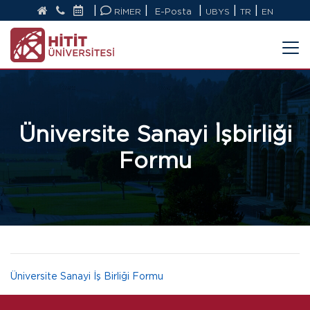
|
|
|
|
|
RİMER
E-Posta
UBYS
TR
EN
Üniversite Sanayi İşbirliği
Formu
Üniversite Sanayi İş Birliği Formu