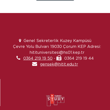
Genel Sekreterlik Kuzey Kampüsü
Çevre Yolu Bulvarı 19030 Çorum KEP Adresi:
hitituniversitesi@hs01.kep.tr
0364 219 19 50
-
0364 219 19 44
gensek@hitit.edu.tr