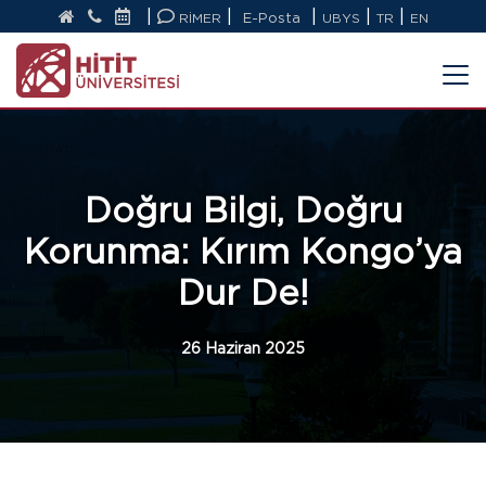
|
|
|
|
|
RİMER
E-Posta
UBYS
TR
EN
Doğru Bilgi, Doğru
Korunma: Kırım Kongo’ya
Dur De!
26 Haziran 2025