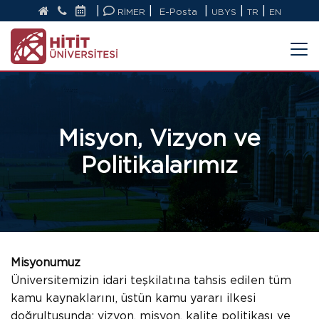
|
|
|
|
|
RİMER
E-Posta
UBYS
TR
EN
Misyon, Vizyon ve
Politikalarımız
Misyonumuz
Üniversitemizin idari teşkilatına tahsis edilen tüm
kamu kaynaklarını, üstün kamu yararı ilkesi
doğrultusunda; vizyon, misyon, kalite politikası ve