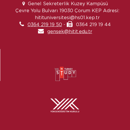
Genel Sekreterlik Kuzey Kampüsü
Çevre Yolu Bulvarı 19030 Çorum KEP Adresi:
hitituniversitesi@hs01.kep.tr
0364 219 19 50
-
0364 219 19 44
gensek@hitit.edu.tr