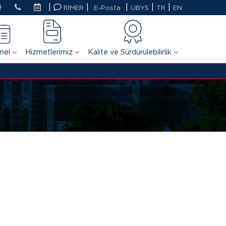
|
|
|
|
|
RİMER
E-Posta
UBYS
TR
EN
nel
Hizmetlerimiz
Kalite ve Sürdürülebilirlik