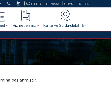
|
|
|
|
|
RİMER
E-Posta
UBYS
TR
EN
nel
Hizmetlerimiz
Kalite ve Sürdürülebilirlik
ımına başlanmıştır.