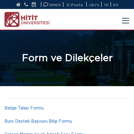
|
|
|
|
|
RİMER
E-Posta
UBYS
TR
EN
Form ve Dilekçeler
Belge Talep Formu
Burs Destek Başvuru Bilgi Formu