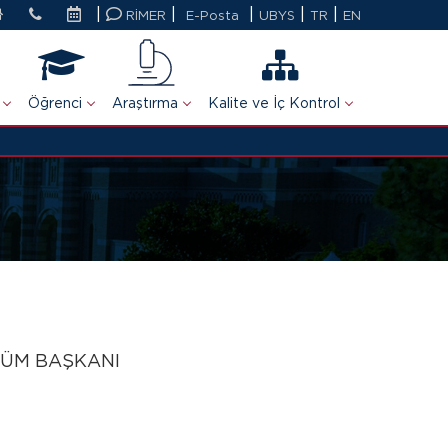
|
|
|
|
|
RİMER
E-Posta
UBYS
TR
EN
Öğrenci
Araştırma
Kalite ve İç Kontrol
LÜM BAŞKANI