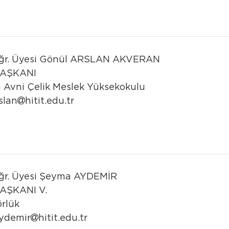
ğr. Üyesi
Gönül ARSLAN AKVERAN
AŞKANI
 Avni Çelik Meslek Yüksekokulu
slan
hitit.edu.tr
ğr. Üyesi
Şeyma AYDEMİR
AŞKANI V.
rlük
ydemir
hitit.edu.tr