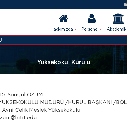
Hakkımızda
Personel
Akademik
U
Yüksekokul Kurulu
Dr.
Songül ÖZÜM
YÜKSEKOKULU MÜDÜRÜ /KURUL BAŞKANI /BÖ
 Avni Çelik Meslek Yüksekokulu
ozum
hitit.edu.tr