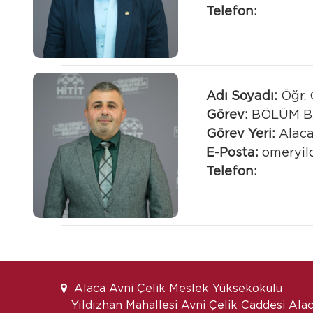
Telefon:
Adı Soyadı:
Öğr. 
Görev:
BÖLÜM B
Görev Yeri:
Alaca
E-Posta:
omeryil
Telefon:
Alaca Avni Çelik Meslek Yüksekokulu
Yıldızhan Mahallesi Avni Çelik Caddesi A