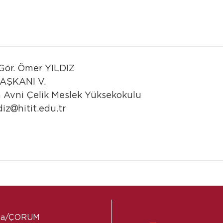
Gör.
Ömer YILDIZ
AŞKANI V.
 Avni Çelik Meslek Yüksekokulu
diz
hitit.edu.tr
laca/ÇORUM