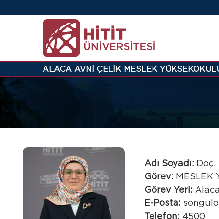
ALACA AVNİ ÇELİK MESLEK YÜKSEKOKUL
Adı Soyadı:
Doç. 
Görev:
MESLEK 
Görev Yeri:
Alaca
E-Posta:
songul
Telefon:
4500