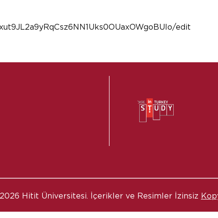
5Juxut9JL2a9yRqCsz6NN1Uks0OUaxOWgoBUlo/edit
2026 Hitit Üniversitesi. İçerikler ve Resimler İzinsiz
Kop