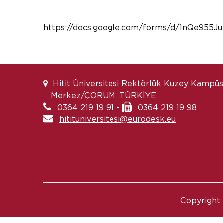
https://docs.google.com/forms/d/1nQe95
Hitit Üniversitesi Rektörlük Kuzey Kampüs
Merkez/ÇORUM, TÜRKİYE
0364 219 19 91
-
0364 219 19 98
hitituniversitesi@eurodesk.eu
Copyright