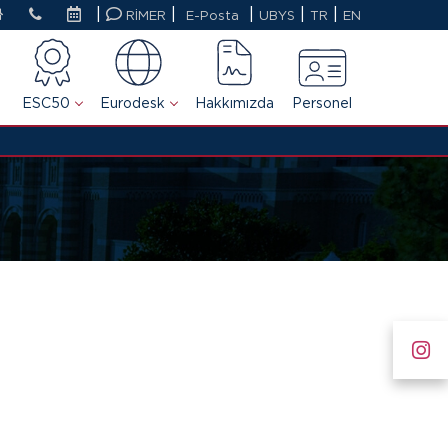
|
|
|
|
|
RİMER
E-Posta
UBYS
TR
EN
ESC50
Eurodesk
Hakkımızda
Personel