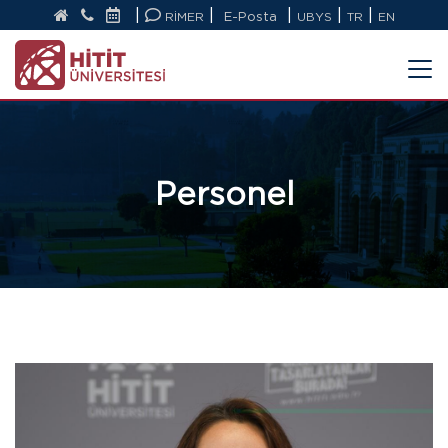
|
|
|
|
|
RİMER
E-Posta
UBYS
TR
EN
Personel