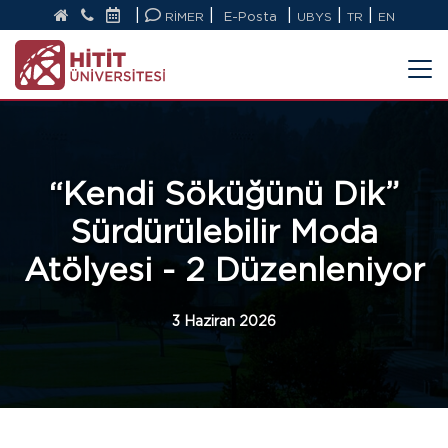
|
|
|
|
|
RİMER
E-Posta
UBYS
TR
EN
“Kendi Söküğünü Dik”
Sürdürülebilir Moda
Atölyesi - 2 Düzenleniyor
3 Haziran 2026