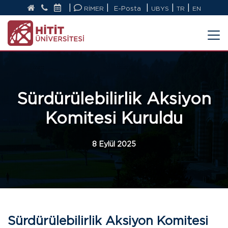
|
|
|
|
|
RİMER
E-Posta
UBYS
TR
EN
Sürdürülebilirlik Aksiyon
Komitesi Kuruldu
8 Eylül 2025
Sürdürülebilirlik Aksiyon Komitesi